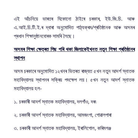
এই আঁচনিয়ে ভাৰতৰ যিকোনো ঠাইৰে চৰকাৰ, ইউ.জি.চি. আৰু
এ.আই.চি.টি.ই.ৰ দ্বাৰা অনুমোদিত পাঠ্যক্ৰম/প্ৰতিষ্ঠানক আৰু অসমৰ
প্ৰধান শিক্ষানুষ্ঠানবোৰক সামৰি লৈছে।
অসমৰ শিক্ষা ক্ষেত্ৰত পিছ পৰি থকা জিলাকেইখনত নতুন শিক্ষা প্ৰতিষ্ঠানৰ
স্থাপন
অসম চৰকাৰে অনুমোদিত ১২খনৰ ভিতৰত ৰাজ্যত ৫খন নতুন আদৰ্শ স্নাতক
মহাবিদ্যালয় স্থাপনৰ সক্ৰিয় পদক্ষেপ লয়। ৫খন নতুন আদৰ্শ স্নাতক
মহাবিদ্যালয় হল-
১. চৰকাৰী আদৰ্শ স্নাতক মহাবিদ্যালয়, দলগাঁও, দৰং
২. চৰকাৰী আদৰ্শ স্নাতক মহাবিদ্যালয়, আমজংগা, গোৱালপাৰা
৩. চৰকাৰী আদৰ্শ স্নাতক মহাবিদ্যালয়, ইৰালিগোল, কৰিমগঞ্জ