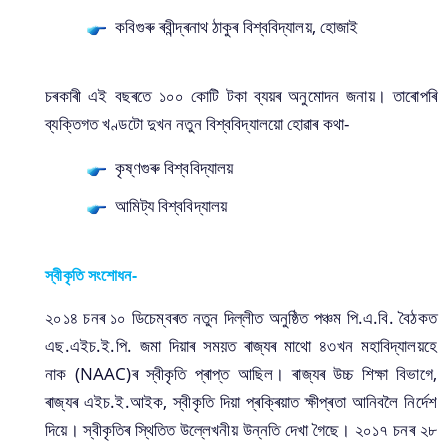
কবিগুৰু ৰবীন্দ্ৰনাথ ঠাকুৰ বিশ্ববিদ্যালয়, হোজাই
চৰকাৰী এই বছৰতে ১০০ কোটি টকা ব্যয়ৰ অনুমোদন জনায়। তাৰোপৰি
ব্যক্তিগত খণ্ডটো দুখন নতুন বিশ্ববিদ্যালয়ো হোৱাৰ কথা-
কৃষ্ণগুৰু বিশ্ববিদ্যালয়
আমিট্য বিশ্ববিদ্যালয়
স্বীকৃতি সংশোধন-
২০১৪ চনৰ ১০ ডিচেম্বৰত নতুন দিল্লীত অনুষ্ঠিত পঞ্চম পি.এ.বি. বৈঠকত
এছ.এইচ.ই.পি. জমা দিয়াৰ সময়ত ৰাজ্যৰ মাথো ৪৩খন মহাবিদ্যালয়হে
নাক (NAAC)ৰ স্বীকৃতি প্ৰাপ্ত আছিল। ৰাজ্যৰ উচ্চ শিক্ষা বিভাগে,
ৰাজ্যৰ এইচ.ই.আইক, স্বীকৃতি দিয়া প্ৰক্ৰিয়াত ক্ষীপ্ৰতা আনিবলৈ নিৰ্দেশ
দিয়ে। স্বীকৃতিৰ স্থিতিত উল্লেখনীয় উন্নতি দেখা গৈছে। ২০১৭ চনৰ ২৮