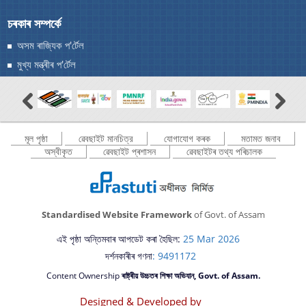
চৰকাৰ সম্পৰ্কে
অসম ৰাজ্যিক প'ৰ্টেল
মুখ্য মন্ত্ৰীৰ প'ৰ্টেল
মূল পৃষ্ঠা
ৱেবছাইট মানচিত্র
যোগাযোগ কৰক
মতামত জনাব
অস্বীকৃত
ৱেবছাইট প্ৰশাসন
ৱেবছাইটৰ তথ্য পৰিচালক
Standardised Website Framework
of Govt. of Assam
এই পৃষ্ঠা অন্তিমবাৰ আপডেট কৰা হৈছিল:
25 Mar 2026
দৰ্শনকাৰীৰ গণনা
: 9491172
Content Ownership
ৰাষ্ট্ৰীয় উচ্চতৰ শিক্ষা অভিযান, Govt. of Assam.
Designed & Developed by