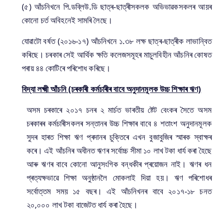
(৫) আঁচনিখনে পি.ডব্লিউ.ডি ছাত্ৰ-ছাত্ৰীসকলক অভিভাৱকসকলৰ আয়ৰ
কোনো চৰ্ত অবিহনেই সামৰি লৈছে।
যোৱাটো বৰ্ষত (২০১৬-১৭) আঁচনিখনে ১.৩৮ লক্ষ ছাত্ৰ-ছাত্ৰীক লাভান্বিত
কৰিছে। চৰকাৰ সেই আৰ্থিক ক্ষতি কলেজসমূহৰ মাচুলবিহীন আঁচনিৰ কোষত
পৰায় ৪৪ কোটিৰে পৰিশোধ কৰিছে।
বিদ্যা লক্ষ্মী আঁচনি (চৰকাৰী কৰ্মচাৰীৰ বাবে অনুদানমূলক উচ্চ শিক্ষাৰ ঋণ)
অসম চৰকাৰে ২০১৭ চনৰ ২ মাৰ্চত ভাৰতীয় ষ্টেট বেংকৰ সৈতে অসম
চৰকাৰৰ কৰ্মচাৰীসকলৰ সন্তানৰ উচ্চ শিক্ষাৰ বাবে ৪ শতাংশ অনুদানমূলক
সুদৰ হাৰত শিক্ষা ঋণ প্ৰদানৰ চুক্তিৰে এখন বুজাবুজিৰ স্মাৰক স্বাক্ষৰ
কৰে। এই আঁচনিৰ অধীনত ঋণৰ সৰ্বোচ্চ সীমা ১০ লাখ টকা ধাৰ্য কৰা হৈছে
আৰু ঋণৰ বাবে কোনো আনুসংগিক বন্ধকীৰ প্ৰয়োজন নাই। ঋণৰ ধন
প্ৰত্যক্ষভাৱে শিক্ষা অনুষ্ঠানলৈ মোকলাই দিয়া হয়। ঋণ পৰিশোধৰ
সৰ্বোত্তম সময় ১৫ বছৰ। এই আঁচনিখনৰ বাবে ২০১৭-১৮ চনত
২০,০০০ লাখ টকা বাজেটত ধাৰ্য কৰা হৈছে।