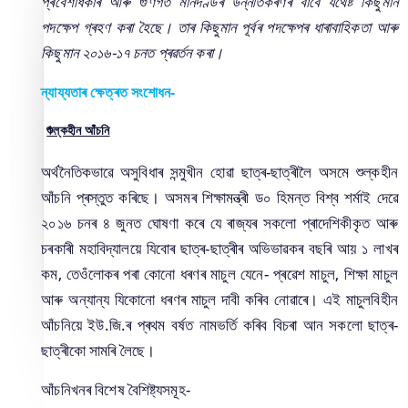
প্ৰবেশধিকাৰ আৰু গুণগত মানদণ্ডৰ উন্নীতকৰণৰ বাবে যথেষ্ট কিছুমান
আমি কি কৰো
পদক্ষেপ গ্ৰহণ কৰা হৈছে। তাৰ কিছুমান পূৰ্বৰ পদক্ষেপৰ ধাৰাবাহিকতা আৰু
ইতিহাস
কিছুমান ২০১৬-১৭ চনত প্ৰৱৰ্তন কৰা।
ন্যায্যতাৰ ক্ষেত্ৰত সংশোধন-
শুল্কহীন আঁচনি
অৰ্থনৈতিকভাৱে অসুবিধাৰ সন্মুখীন হোৱা ছাত্ৰ-ছাত্ৰীলৈ অসমে শুল্কহীন
আঁচনি প্ৰস্তুত কৰিছে। অসমৰ শিক্ষামন্ত্ৰী ড০ হিমন্ত বিশ্ব শৰ্মাই দেৱে
২০১৬ চনৰ ৪ জুনত ঘোষণা কৰে যে ৰাজ্যৰ সকলো প্ৰাদেশিকীকৃত আৰু
You can find information on Our Ministers, Key
চৰকাৰী মহাবিদ্যালয়ে যিবোৰ ছাত্ৰ-ছাত্ৰীৰ অভিভাৱকৰ বছৰি আয় ১ লাখৰ
Officials, Our Vision,Mission and Functions and
more details about our department here.
কম, তেওঁলোকৰ পৰা কোনো ধৰণৰ মাচুল যেনে- প্ৰৱেশ মাচুল, শিক্ষা মাচুল
যোগাযোগ কৰক
আৰু অন্যান্য যিকোনো ধৰণৰ মাচুল দাবী কৰিব নোৱাৰে। এই মাচুলবিহীন
আঁচনিয়ে ইউ.জি.ৰ প্ৰথম বৰ্ষত নামভৰ্তি কৰিব বিচৰা আন সকলো ছাত্ৰ-
ছাত্ৰীকো সামৰি লৈছে।
আঁচনিখনৰ বিশেষ বৈশিষ্ট্যসমূহ-