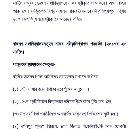
মাৰ্চলৈ ৰাজ্যৰ ১২২খন মহাবিদ্যালয়ে নাকৰ স্বীকৃতি লাভ কৰে। এখন ৰাজ্য
আৰু দুখন ব্যক্তিগত বিশ্ববিদ্যালয় নাকৰ বৈধভাৱে স্বীকৃতিপ্ৰাপ্ত। প্ৰায়
৬০খন মহাবিদ্যালয়ে স্বীকৃতিৰ আবেদন কৰিছে।
ৰাজ্যৰ মহাবিদ্যালয়সমূহৰ নাকৰ স্বীকৃতিপ্ৰাপ্ত পদমৰ্যদা (২০১৭ৰ ২৮
মাৰ্চলৈ)
সাম্যতা/ন্যায্যতাৰ ক্ষেত্ৰত-
ৰাষ্ট্ৰীয় উচ্চতৰ শিক্ষা অভিযানৰ ন্যায্যতাৰ উপাদান অধীনত-
(১) ১২টা ভাষাৰ গৱেষণাগাৰৰ বাবে পুঁজিৰ আনুমোদন
(২) ১২খন প্ৰতিষ্ঠানলৈ বিদ্যালয়ৰ পৰিসমাপ্তিৰ বাবে পুঁজি আবণ্টন
(৩) উচ্চতৰ শিক্ষা প্ৰতিষ্ঠানত অসমৰ্থিত বন্ধুত্বপূৰ্ণ পৰিবেশৰ সৃষ্টি কৰা।
(৪) দৰ্শনপূৰ্ণ প্ৰকল্প হিচাপে, দুখন জিলাত পি.ডব্লিউ.ডি আৰু ছোৱালী