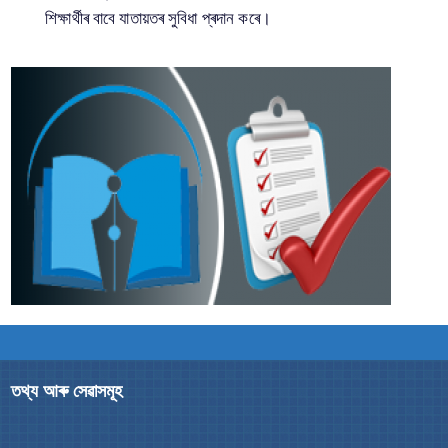
শিক্ষাৰ্থীৰ বাবে যাতায়তৰ সুবিধা প্ৰদান কৰে।
তথ্য আৰু সেৱাসমূহ