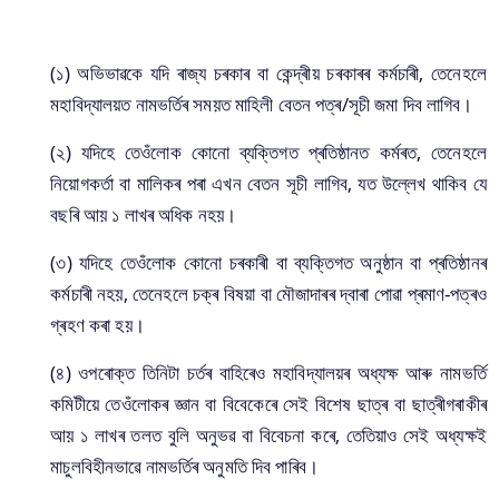
(১) অভিভাৱকে যদি ৰাজ্য চৰকাৰ বা কেন্দ্ৰীয় চৰকাৰৰ কৰ্মচাৰী, তেনেহলে
মহাবিদ্যালয়ত নামভৰ্তিৰ সময়ত মাহিলী বেতন পত্ৰ/সূচী জমা দিব লাগিব।
(২) যদিহে তেওঁলোক কোনো ব্যক্তিগত প্ৰতিষ্ঠানত কৰ্মৰত, তেনেহলে
নিয়োগকৰ্তা বা মালিকৰ পৰা এখন বেতন সূচী লাগিব, যত উল্লেখ থাকিব যে
বছৰি আয় ১ লাখৰ অধিক নহয়।
(৩) যদিহে তেওঁলোক কোনো চৰকাৰী বা ব্যক্তিগত অনুষ্ঠান বা প্ৰতিষ্ঠানৰ
কৰ্মচাৰী নহয়, তেনেহলে চক্ৰ বিষয়া বা মৌজাদাৰৰ দ্বাৰা পোৱা প্ৰমাণ-পত্ৰও
গ্ৰহণ কৰা হয়।
(৪) ওপৰোক্ত তিনিটা চৰ্তৰ বাহিৰেও মহাবিদ্যালয়ৰ অধ্যক্ষ আৰু নামভৰ্তি
কমিটীয়ে তেওঁলোকৰ জ্ঞান বা বিবেকেৰে সেই বিশেষ ছাত্ৰ বা ছাত্ৰীগৰাকীৰ
আয় ১ লাখৰ তলত বুলি অনুভৱ বা বিবেচনা কৰে, তেতিয়াও সেই অধ্যক্ষই
মাচুলবিহীনভাৱে নামভৰ্তিৰ অনুমতি দিব পাৰিব।